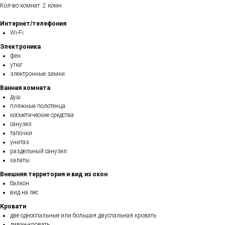
Кол-во комнат: 2 комн.
Интернет/телефония
Wi-Fi
Электроника
фен
утюг
электронные замки
Ванная комната
душ
пляжные полотенца
косметические средства
санузел
тапочки
унитаз
раздельный санузел
халаты
Внешняя территория и вид из окон
балкон
вид на лес
Кровати
две односпальные или большая двуспальная кровать
диван-кровать