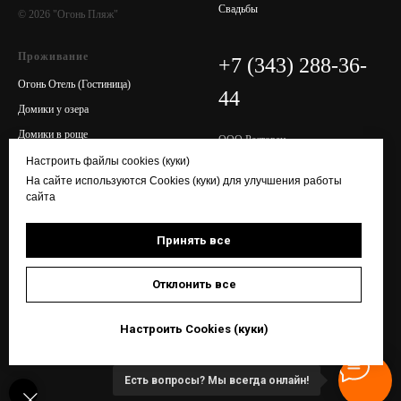
Свадьбы
© 2026 "Огонь Пляж"
Проживание
+7 (343) 288-36-
Огонь Отель (Гостиница)
44
Домики у озера
Домики в роще
ООО Ресторан
ОГРН 1176658020626
Кемпинг (Палатки)
Настроить файлы cookies (куки)
ИНН / КПП 6686091916 /
На сайте используются Cookies (куки) для улучшения работы
668601001
сайта
Сайт не является публичной
офертой. Сайт предназначен для
Принять все
ознакомления с общей
информацией.
Отклонить все
Политика конфиденциальности
Настроить Cookies (куки)
Есть вопросы? Мы всегда онлайн!